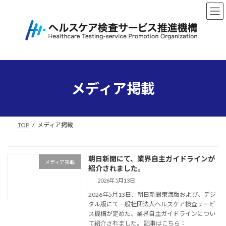
コ
ナ
ン
ビ
テ
ゲ
ン
ー
ツ
シ
へ
ョ
ス
ン
キ
に
メディア掲載
ッ
移
プ
動
TOP
メディア掲載
朝日新聞にて、業界自主ガイドラインが
メディア掲載
紹介されました。
2026年5月13日
2026年5月13日、朝日新聞東海版および、デジ
タル版にて一般社団法人ヘルスケア検査サービ
ス機構が定めた、業界自主ガイドラインについ
て紹介されました。 記事はこちら：